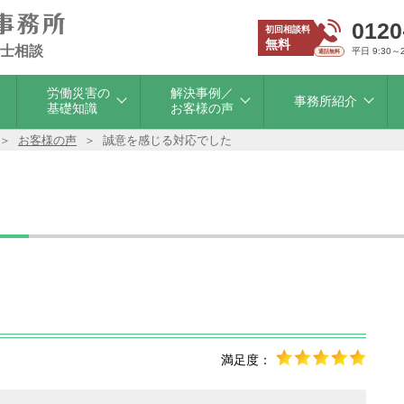
0120
初回相談料
無料
士相談
平日 9:30～
労働災害の
解決事例／
事務所紹介
基礎知識
お客様の声
お客様の声
誠意を感じる対応でした
満足度：