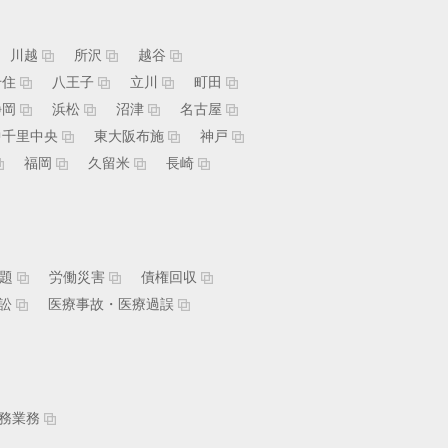
川越
所沢
越谷
千住
八王子
立川
町田
静岡
浜松
沼津
名古屋
中千里中央
東大阪布施
神戸
福岡
久留米
長崎
題
労働災害
債権回収
訟
医療事故・医療過誤
務業務