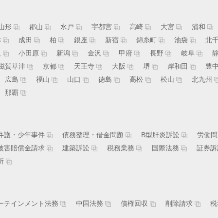
山形
郡山
水戸
宇都宮
高崎
大宮
浦和
津
成田
柏
銀座
新宿
錦糸町
池袋
北
沢
小田原
新潟
金沢
甲府
長野
岐阜
滋賀草津
京都
天王寺
大阪
堺
岸和田
豊
広島
福山
山口
徳島
高松
松山
北九州
那覇
弁護・少年事件
債務整理・借金問題
B型肝炎訴訟
労働問
被害賠償金請求
建築訴訟
税務業務
国際法務
証券訴
所
ーテインメント法務
中国法務
債権回収
削除請求
税