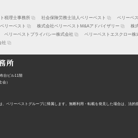
ト税理士事務所
社会保険労務士法人ベリーベスト
ベリーベ
ベリーベスト
株式会社ベリーベストM&Aアドバイザリー
株
ベリーベストプライバシー株式会社
ベリーベストエスクロー株
会社
布台ビル11階
士会）
は、ベリーベストグループに帰属します。無断利用・転載を発見した場合は、法的