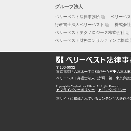
グループ法人
ベリーベスト法律事務所
ベリーベス
行政書士法人ベリーベスト
株式会社
ベリーベストテクノロジーズ株式会社
ベリーベスト財務コンサルティング株式
〒106-0032
東京都
港区六本木一丁目8番7号 MFPR六本木麻
ベリーベスト弁護士法人（所属：第一東京弁護
Copyright © Verybest Law Offices. All Rights Reserved.
▶プライバシーポリシー
▶リンクポリシー
本サイトに掲載されているコンテンツの著作権