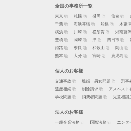
全国の事務所一覧
東京
札幌
盛岡
仙台
千葉
海浜幕張
船橋
木更
横浜
川崎
横須賀
湘南藤
豊橋
岡崎
津
四日市
姫路
奈良
和歌山
岡山
熊本
大分
宮崎
鹿児島
個人のお客様
交通事故
離婚・男女問題
刑事
遺産相続
削除請求
アスベスト
学校問題
消費者問題
児童相談
法人のお客様
一般企業法務
国際法務
エンタ