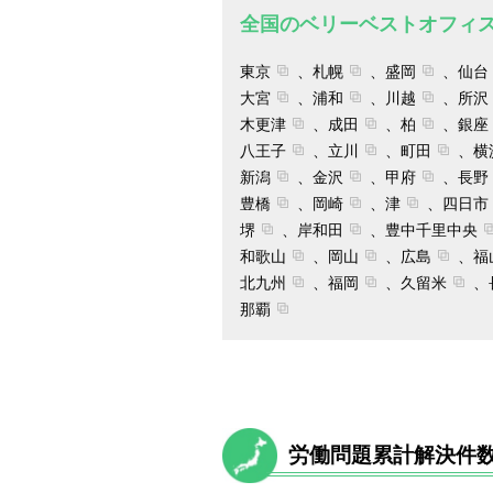
全国のベリーベストオフィ
東京
札幌
盛岡
仙台
大宮
浦和
川越
所沢
木更津
成田
柏
銀座
八王子
立川
町田
横
新潟
金沢
甲府
長野
豊橋
岡崎
津
四日市
堺
岸和田
豊中千里中央
和歌山
岡山
広島
福
北九州
福岡
久留米
那覇
労働問題累計解決件数1