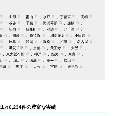
ス
山形
郡山
水戸
宇都宮
高崎
越谷
千葉
海浜幕張
船橋
新宿
錦糸町
池袋
北千住
浜
川崎
横須賀
湘南藤沢
小田原
岐阜
静岡
浜松
沼津
名古屋
滋賀草津
京都
天王寺
大阪
東大阪布施
神戸
姫路
奈良
山
山口
徳島
高松
松山
長崎
熊本
大分
宮崎
鹿児島
万6,234件の豊富な実績