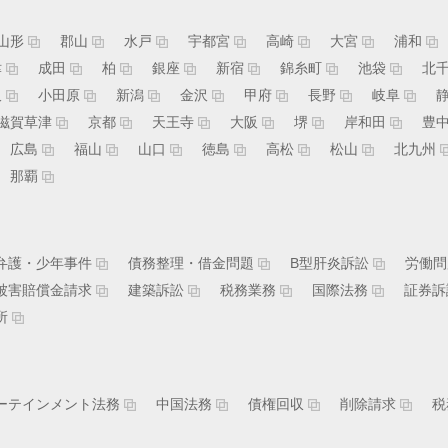
山形
郡山
水戸
宇都宮
高崎
大宮
浦和
津
成田
柏
銀座
新宿
錦糸町
池袋
北
沢
小田原
新潟
金沢
甲府
長野
岐阜
滋賀草津
京都
天王寺
大阪
堺
岸和田
豊
広島
福山
山口
徳島
高松
松山
北九州
那覇
弁護・少年事件
債務整理・借金問題
B型肝炎訴訟
労働問
被害賠償金請求
建築訴訟
税務業務
国際法務
証券訴
所
ーテインメント法務
中国法務
債権回収
削除請求
税