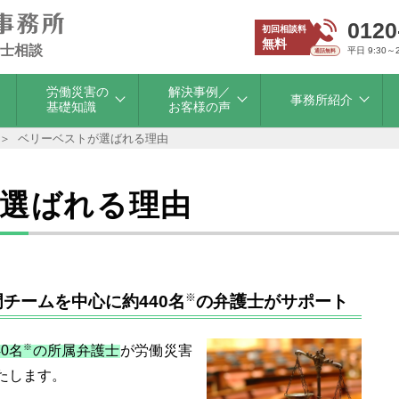
0120
初回相談料
無料
士相談
平日 9:30～
労働災害の
解決事例／
事務所紹介
基礎知識
お客様の声
ベリーベストが選ばれる理由
選ばれる理由
※
チームを中心に約440名
の弁護士がサポート
※
40名
の所属弁護士
が労働災害
たします。