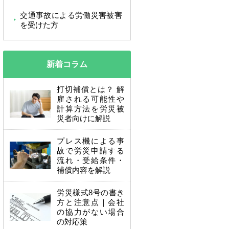
交通事故による労働災害被害
を受けた方
新着コラム
打切補償とは？ 解
雇される可能性や
計算方法を労災被
災者向けに解説
プレス機による事
故で労災申請する
流れ・受給条件・
補償内容を解説
労災様式8号の書き
方と注意点｜会社
の協力がない場合
の対応策