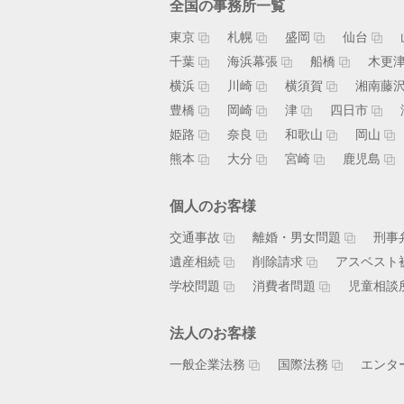
全国の事務所一覧
東京
札幌
盛岡
仙台
千葉
海浜幕張
船橋
木更
横浜
川崎
横須賀
湘南藤
豊橋
岡崎
津
四日市
姫路
奈良
和歌山
岡山
熊本
大分
宮崎
鹿児島
個人のお客様
交通事故
離婚・男女問題
刑事
遺産相続
削除請求
アスベスト
学校問題
消費者問題
児童相談
法人のお客様
一般企業法務
国際法務
エンタ