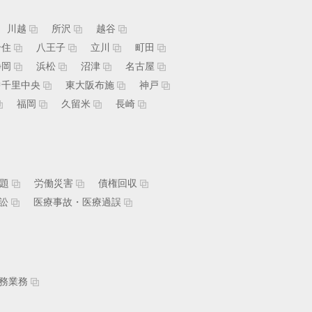
川越
所沢
越谷
千住
八王子
立川
町田
静岡
浜松
沼津
名古屋
中千里中央
東大阪布施
神戸
福岡
久留米
長崎
題
労働災害
債権回収
訟
医療事故・医療過誤
務業務