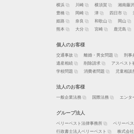
横浜
川崎
横須賀
湘南藤
豊橋
岡崎
津
四日市
姫路
奈良
和歌山
岡山
熊本
大分
宮崎
鹿児島
個人のお客様
交通事故
離婚・男女問題
刑事
遺産相続
削除請求
アスベスト
学校問題
消費者問題
児童相談
法人のお客様
一般企業法務
国際法務
エンタ
グループ法人
ベリーベスト法律事務所
ベリーベス
行政書士法人ベリーベスト
株式会社