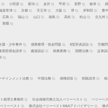
沢
小田原
新潟
金沢
甲府
長野
岐阜
滋賀草津
京都
天王寺
大阪
堺
岸和田
豊
広島
福山
山口
徳島
高松
松山
北九州
那覇
弁護・少年事件
債務整理・借金問題
B型肝炎訴訟
労働問
被害賠償金請求
建築訴訟
税務業務
国際法務
証券訴
所
ーテインメント法務
中国法務
債権回収
削除請求
税
ト税理士事務所
社会保険労務士法人ベリーベスト
ベリーベ
ベリーベスト
株式会社ベリーベストM&Aアドバイザリー
株