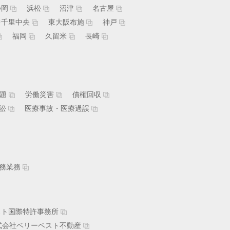
静岡
浜松
沼津
名古屋
中千里中央
東大阪布施
神戸
福岡
久留米
長崎
題
労働災害
債権回収
訟
医療事故・医療過誤
務業務
スト国際特許事務所
式会社ベリーベスト不動産