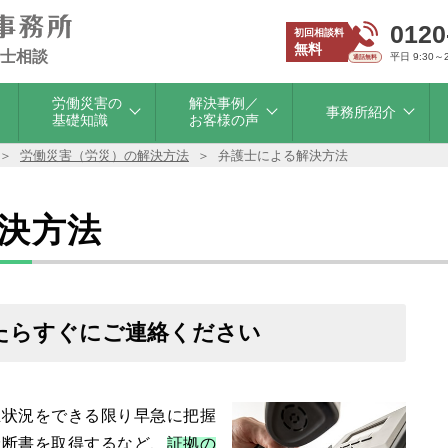
0120
初回相談料
無料
士相談
平日 9:30～
労働災害の
解決事例／
事務所紹介
基礎知識
お客様の声
労働災害（労災）の解決方法
弁護士による解決方法
決方法
たらすぐにご連絡ください
生状況をできる限り早急に把握
診断書を取得するなど、
証拠の