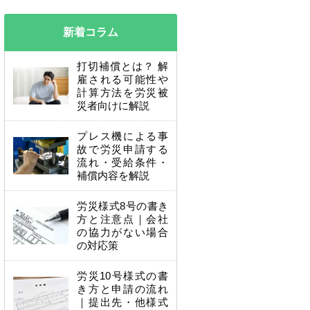
新着コラム
打切補償とは？ 解
雇される可能性や
計算方法を労災被
災者向けに解説
プレス機による事
故で労災申請する
流れ・受給条件・
補償内容を解説
労災様式8号の書き
方と注意点｜会社
の協力がない場合
の対応策
労災10号様式の書
き方と申請の流れ
｜提出先・他様式