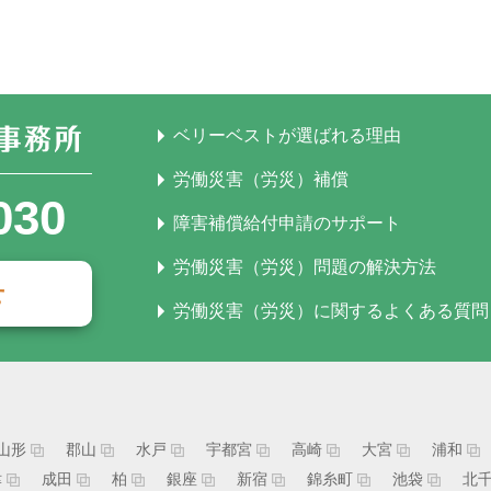
ベリーベストが選ばれる理由
労働災害（労災）補償
030
障害補償給付申請のサポート
労働災害（労災）問題の解決方法
せ
労働災害（労災）に関するよくある質問
山形
郡山
水戸
宇都宮
高崎
大宮
浦和
津
成田
柏
銀座
新宿
錦糸町
池袋
北