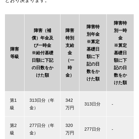
とおり決まります。
障害特
障害特
障害（補
障害
別一時
別年金
償）年金及
特別
金
※算定
び一時金
支給
※算定
障害
基礎日
※給付基礎
金
基礎日
等級
額に下
日額に下記
（一
額に下
記の日
の日数をか
時
記の日
数をか
けた額
金）
数をか
けた額
けた額
第1
313日分（年
342
313日分
-
級
金）
万円
第2
277日分（年
320
277日分
-
級
金）
万円