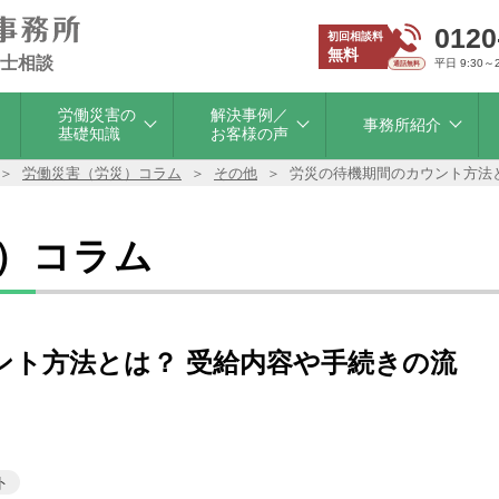
0120
初回相談料
無料
士相談
平日 9:30～
労働災害の
解決事例／
事務所紹介
基礎知識
お客様の声
労働災害（労災）コラム
その他
労災の待機期間のカウント方法
）コラム
ント方法とは？ 受給内容や手続きの流
ト