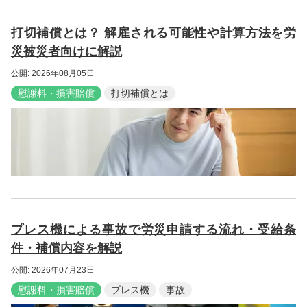
打切補償とは？ 解雇される可能性や計算方法を労
災被災者向けに解説
公開: 2026年08月05日
慰謝料・損害賠償
打切補償とは
プレス機による事故で労災申請する流れ・受給条
件・補償内容を解説
公開: 2026年07月23日
慰謝料・損害賠償
プレス機
事故