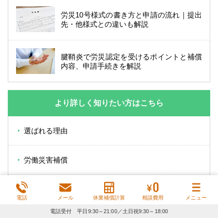
労災10号様式の書き方と申請の流れ｜提出
先・他様式との違いも解説
腱鞘炎で労災認定を受けるポイントと補償
内容、申請手続きを解説
より詳しく知りたい方はこちら
選ばれる理由
労働災害補償
労働災害による後遺障害
電話
メール
休業補償計算
相談費用
メニュー
電話受付 平日9:30～21:00／土日祝9:30～18:00