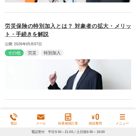
労災保険の特別加入とは？ 対象者の拡大・メリッ
ト・手続きを解説
公開: 2026年05月07日
その他
労災
特別加入
下請け労働者の労災申請ガイド｜労災保険の適用範
囲や隠蔽リスク
電話
メール
休業補償計算
相談費用
メニュー
公開: 2026年04月20日
電話受付 平日9:30～21:00／土日祝9:30～18:00