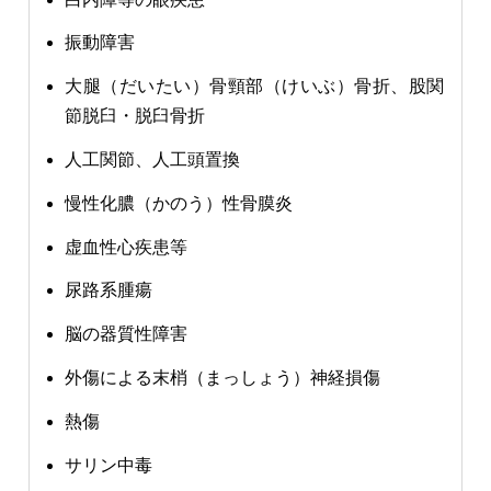
振動障害
大腿（だいたい）骨頸部（けいぶ）骨折、股関
節脱臼・脱臼骨折
人工関節、人工頭置換
慢性化膿（かのう）性骨膜炎
虚血性心疾患等
尿路系腫瘍
脳の器質性障害
外傷による末梢（まっしょう）神経損傷
熱傷
サリン中毒