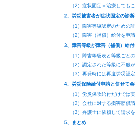
（2）症状固定＝治療しても
2、労災被害者が症状固定の診
（1）障害等級認定のための
（2）障害（補償）給付を申
3、障害等級が障害（補償）給
（1）障害等級表と等級ごと
（2）認定された等級に不服
（3）再発時には再度労災認
4、労災保険給付申請と併せて
（1）労災保険給付だけでは
（2）会社に対する損害賠償
（3）弁護士に依頼して請求
5、まとめ