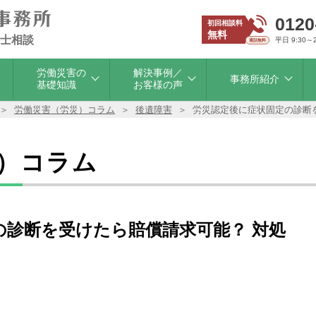
0120
初回相談料
無料
士相談
平日 9:30～
労働災害の
解決事例／
事務所紹介
基礎知識
お客様の声
労働災害（労災）コラム
後遺障害
労災認定後に症状固定の診断
）コラム
の診断を受けたら賠償請求可能？ 対処