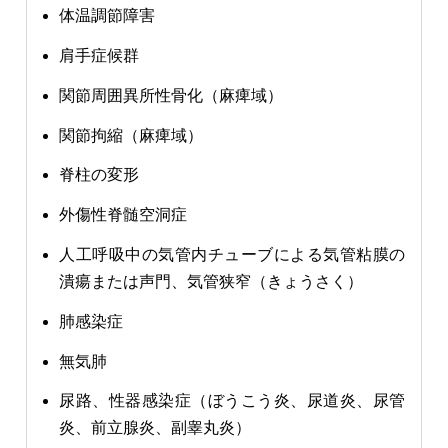
体温調節障害
肩手症候群
関節周囲異所性骨化（麻痺域）
関節拘縮（麻痺域）
脊柱の変形
外傷性脊髄空洞症
人工呼吸中の気管内チューブによる気管粘膜の
潰瘍または声門、気管狭窄（きょうさく）
肺感染症
無気肺
尿路、性器感染症（ぼうこう炎、尿道炎、尿管
炎、前立腺炎、副睾丸炎）