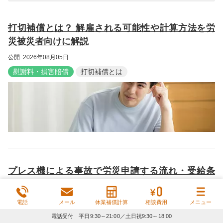
打切補償とは？ 解雇される可能性や計算方法を労
災被災者向けに解説
公開: 2026年08月05日
慰謝料・損害賠償
打切補償とは
プレス機による事故で労災申請する流れ・受給条
件・補償内容を解説
公開: 2026年07月23日
電話
メール
休業補償計算
相談費用
メニュー
慰謝料・損害賠償
プレス機
事故
電話受付 平日9:30～21:00／土日祝9:30～18:00