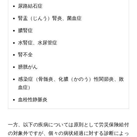
尿路結石症
腎盂（じんう）腎炎、菌血症
膿腎症
水腎症、水尿管症
腎不全
膀胱がん
感染症（骨髄炎、化膿（かのう）性関節炎、敗
血症）
血栓性静脈炎
一方、以下の疾病については原則として労災保険給付
の対象外ですが、個々の病状経過に対する診断によっ