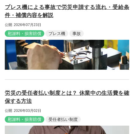
プレス機による事故で労災申請する流れ・受給条
件・補償内容を解説
公開: 2026年07月23日
慰謝料・損害賠償
プレス機
事故
労災の受任者払い制度とは？ 休業中の生活費を確
保する方法
公開: 2026年03月02日
慰謝料・損害賠償
受任者払い制度