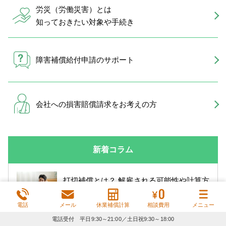
労災（労働災害）とは
知っておきたい対象や手続き
障害補償給付申請のサポート
会社への損害賠償請求を
お考えの方
新着コラム
打切補償とは？ 解雇される可能性や計算方
法を労災被災者向けに解説
電話
メール
休業補償計算
相談費用
メニュー
電話受付 平日9:30～21:00／土日祝9:30～18:00
プレス機による事故で労災申請する流れ・