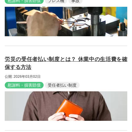
慰謝料・損害賠償
プレス機
事故
労災の受任者払い制度とは？ 休業中の生活費を確
保する方法
公開: 2026年03月02日
慰謝料・損害賠償
受任者払い制度